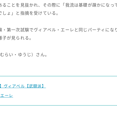
ることを見抜かれ、その際に「我流は基礎が疎かになっ
でしょ」と指摘を受けている。
・第一次試験でヴィアベル・エーレと同じパーティにな
様子が見られる。
むらい・ゆうじ）さん。
bel】ヴィアベル【武闘派】
】エーレ