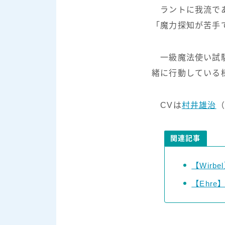
ラントに我流であ
「魔力探知が苦手
一級魔法使い試験
緒に行動している
CVは
村井雄治
（
関連記事
【Wir
【Ehre