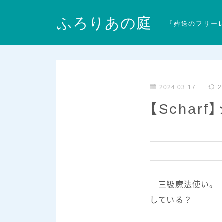
ふろりあの庭
『葬送のフリー
2024.03.17
2
【Schar
三級魔法使い。「
している？