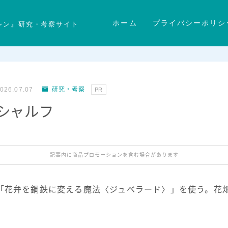
ホーム
プライバシーポリシ
レン』研究・考察サイト
026.07.07
研究・考察
PR
f】シャルフ
記事内に商品プロモーションを含む場合があります
花弁を鋼鉄に変える魔法〈ジュベラード〉」を使う。花