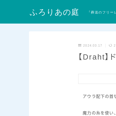
ふろりあの庭
『葬送のフリー
2024.03.17
2
【Draht
アウラ配下の首切
魔力の糸を使い、