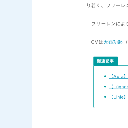
り若く、フリーレ
フリーレンによ
CVは
大鈴功起
（
関連記事
【Aur
【Lügn
【Lini