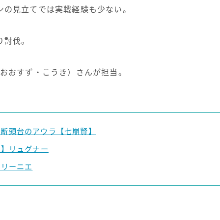
ンの見立てでは実戦経験も少ない。
り討伐。
おおすず・こうき）さんが担当。
a】断頭台のアウラ【七崩賢】
er】リュグナー
e】リーニエ