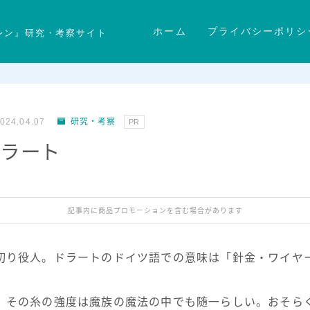
ホーム
プライバシーポリシ
レン』研究・考察サイト
024.04.07
研究・考察
PR
】ドラート
記事内に商品プロモーションを含む場合があります
り役人。ドラートのドイツ語での意味は「針金・ワイヤ
その糸の強度は魔族の魔法の中でも随一らしい。おそら